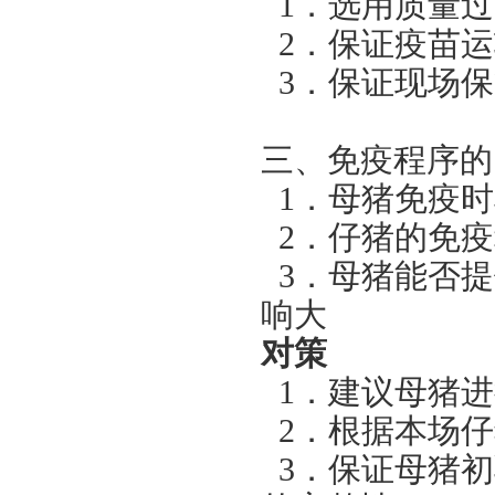
1
．选用质量过
2
．保证疫苗运
3
．保证现场保
三、免疫程序的
1
．母猪免疫时
2
．仔猪的免疫
3
．母猪能否提
响大
对策
1
．建议母猪进
2
．根据本场仔
3
．保证母猪初