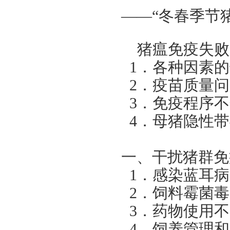
——“冬春季节
猪瘟免疫失败
1
．各种因素的
2
．疫苗质量问
3
．免疫程序不
4
．母猪隐性带
一、干扰猪群免
1
．感染蓝耳病
2
．饲料霉菌毒
3
．药物使用不
4
．饲养管理和