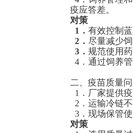
疫应答差。
对策
1
．
有效控制蓝
2
．
尽量减少饲
3
．
规范使用药
4
．通过饲养管
二、疫苗质量问
1
．厂家提供疫
2
．运输冷链不
3
．现场保管使
对策