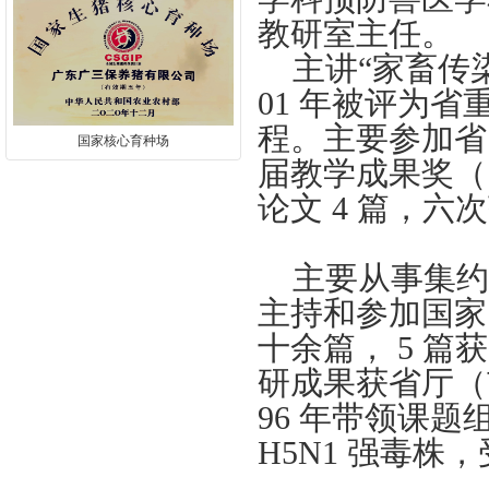
教研室主任。
主讲“家畜传染
01 年被评为
程。主要参加省
国家核心育种场
届教学成果奖（
论文 4 篇，六
主要从事集约
主持和参加国家
十余篇， 5 篇
研成果获省厅（
96 年带领课
H5N1 强毒株