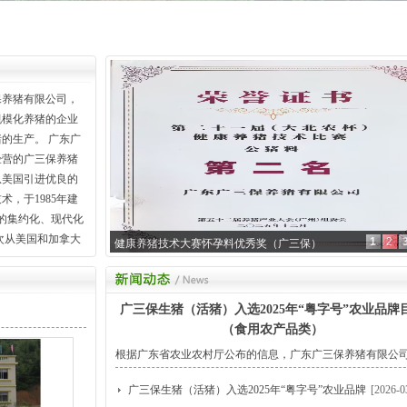
保养猪有限公司，
规模化养猪的企业
的生产。 广东广
经营的广三保养猪
，从美国引进优良的
，于1985年建
猪的集约化、现代化
次从美国和加拿大
1
2
健康养猪技术大赛怀孕料优秀奖（广三保）
设备和科学的生产
、创新，摸索出一
式，形成独特的优
广三保生猪（活猪）入选2025年“粤字号”农业品牌
代集约化、产业
（食用农产品类）
了先导、和示范的
根据广东省农业农村厅公布的信息，广东广三保养猪有限公
祖代及父母代的增城
猪产品（活猪）入选2025年“粤字号”农业品牌目录（食用农
代的广宁原种猪
广三保生猪（活猪）入选2025年“粤字号”农业品牌
[2026-0
类）。 ......
万头商品猪的顺德