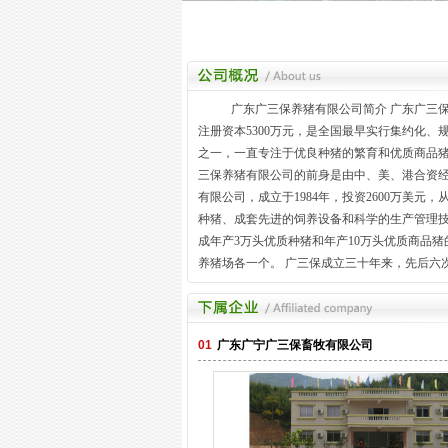
广东广三保养猪有限公司简介 广东广三
注册资本5300万元，是全国最早实行集约化、
之一，一直专注于优良种猪的繁育和优质商品猪
三保养猪有限公司的前身是由中、美、港合资
有限公司，成立于1984年，投资2600万美元
种猪、成套先进的饲养设备和科学的生产管理技术
成年产3万头优质种猪和年产10万头优质商品
养猪场各一个。 广三保成立三十年来，先后六
引进性能优良的曾祖代种猪6700多头及先进的
管理模式。公司通过多年的引进、消化、吸收
套适合广东实际的现代集约养猪生产和管理模
01
广东广宁广三保畜牧有限公司
良种猪繁育体系，为我国养猪业从传统型向现
化，从肥肉型向瘦肉型转变做出了贡献，起到
作用。 目前，公司拥有年出栏5万头曾祖代、
原种猪场、年出栏各6万头曾祖代、祖代及父母
场、阳江原种猪场及开平原种猪场和年出栏1.5