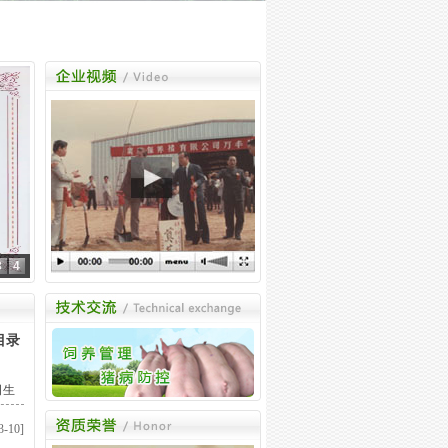
3
4
目录
司生
产品
3-10]