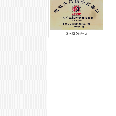
国家核心育种场