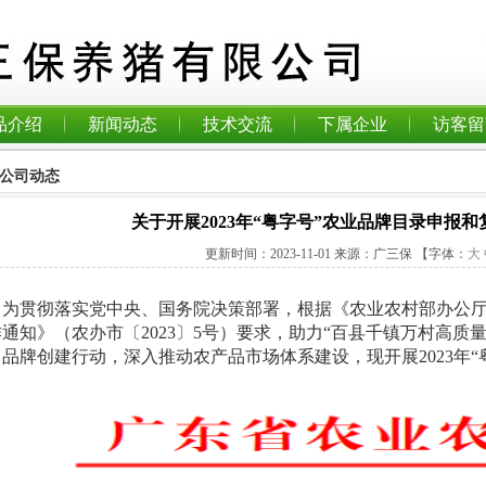
品介绍
新闻动态
技术交流
下属企业
访客留
公司动态
关于开展2023年“粤字号”农业品牌目录申报
更新时间：
2023-11-01
来源：广三保
【字体：
大
为贯彻落实党中央、国务院决策部署，根据《农业农村部办公厅关
通知》（农办市〔2023〕5号）要求，助力“百县千镇万村高质量
品牌创建行动，深入推动农产品市场体系建设，现开展2023年