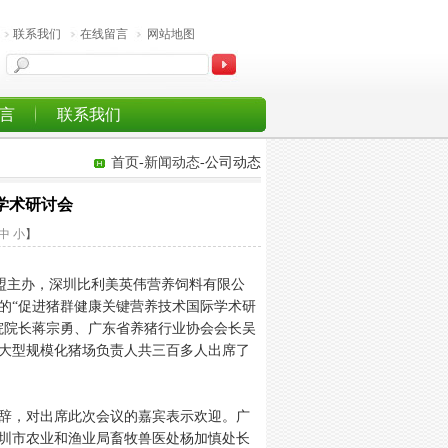
联系我们
在线留言
网站地图
言
联系我们
首页
-
新闻动态
-公司动态
学术研讨会
中
小
】
盟主办，深圳比利美英伟营养饲料有限公
的“促进猪群健康关键营养技术国际学术研
院院长蒋宗勇、广东省养猪行业协会会长吴
大型规模化猪场负责人共三百多人出席了
辞，对出席此次会议的嘉宾表示欢迎。广
圳市农业和渔业局畜牧兽医处杨加慎处长