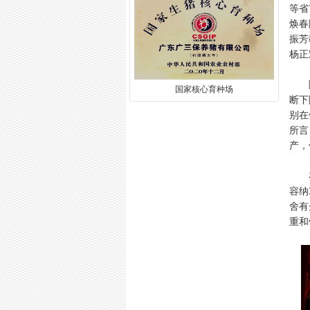
等省
焕春
振芳
杨正
随着
国家核心育种场
断下
别在
所言
产，
在会
容纳
舍有
重和