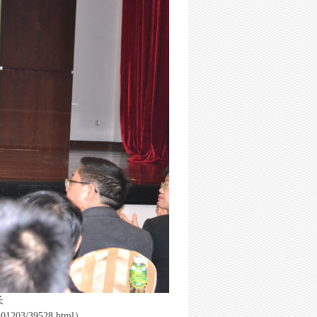
长
201203/39528.html
）