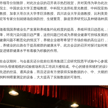
市领导分别致辞，对此次会议的召开表示热烈祝贺，并对英伟为举办此次
院士、中国农业大学王楚端教授、中科院大连所杜昱光教授、中科院亚热
教授、加拿大哥尔夫大学李巨浪教授、四川农业大学吴德教授、比利美英
宏等专家分别就猪场疫病防控、生猪繁育、肠道营养研究以及种猪场种原
我国养猪业生产发展和养殖集约化程度的提高，养殖环境日趋恶化，
降，环境污染问题日趋严重，这些问题已经成为养猪业健康可持续发展的
健康问题不断恶化的情况下，养猪企业都寄希望于市场价格的高位运行，
，养猪业的出路在于提高猪群的健康水平。此次会议的召开对探讨如何将
促进猪群健康水平有着极为积极的作用。
议期间，与会嘉宾还分批前往英伟集团三启研究院恩平试验中心参观。英
300头母猪规模的试验猪场和员工培训大楼组成。中心的猪舍和猪栏的设
先进的控温、通风设备，而且还设有方便获得实验数据的小、中、大猪的
饲料饲喂量测定的设备，大大提高了实验数据的可靠性。