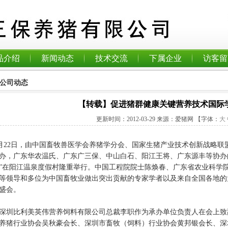
品介绍
新闻动态
技术交流
下属企业
访客留
公司动态
【转载】促进猪群健康关键营养技术国际
更新时间：
2012-03-29
来源：爱猪网
【字体：
大
22日，由中国畜牧兽医学会养猪学分会、国家生猪产业技术创新战略联
办，广东华农温氏、广东广三保、中山白石、阳江王将、广东源丰等协办
”在阳江温泉度假村隆重举行。中国工程院院士陈焕春、广东省农业科学
等领导和多位为中国畜牧业做出突出贡献的专家学者以及来自全国各地的
盛会。
比利美英伟营养饲料有限公司总裁李职作为承办单位负责人在会上致
养猪行业协会吴秋豪会长、深圳市畜牧（饲料）行业协会黄邦银会长、深